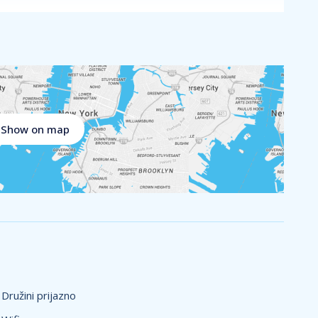
icah. So prenovljeni ali standardni, velikosti
alnico (v večjih enotah), kopalnico in popolnoma
li teraso.
enziona v hotelski restavraciji Salinera. Gostje lahko
 bari, bazeni).
esorta Salinera, ki združuje hotel, apartmaje,
en in “wellness v zelenju”, z močnim poudarkom na
Show on map
i, animacija v sezoni in veliko naravnega okolja
vodo (sezonsko delovanje), otroški bazeni in
, masaže, sprostitveni tretmaji in bioenergetski park
m parku, kolesarjenje do Pirana/Portoroža,
Družini prijazno