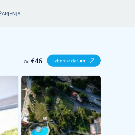
€
46
Izberite datum
ŽARJENJA
Od
€
46
Izberite datum
Od