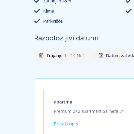
Zunanji bazen
PARKIRIŠČE:
Na voljo in vključeno ali brezpl
Klima
DOSTOPNOST ZA INVALIDE:
Delno prilagoje
Parkirišče
razgibanega terena apartmajske hišice niso
Razpoložljivi datumi
Trajanje
1
-
14
Noči
Datum začet
apartma
Premium 2+2 apartment Salinera 3*
Prikaži opis