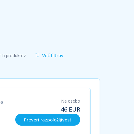
Več filtrov
nih produktov
Na osebo
ja
46
EUR
Preveri razpoložljivost