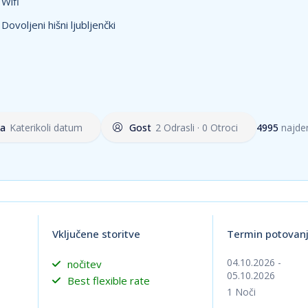
Wifi
ačno
Dovoljeni hišni ljubljenčki
no – glavne poti in resort so dostopni, vendar zaradi
 vse enako dostopne
ka
Katerikoli datum
Gost
2 Odrasli · 0 Otroci
4995
najde
Vključene storitve
Termin potovan
04.10.2026
-
nočitev
05.10.2026
Best flexible rate
1
Noči