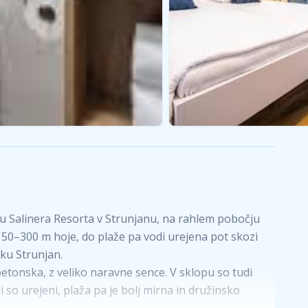
pu Salinera Resorta v Strunjanu, na rahlem pobočju
150–300 m hoje, do plaže pa vodi urejena pot skozi
ku Strunjan.
betonska, z veliko naravne sence. V sklopu so tudi
 so urejeni, plaža pa je bolj mirna in družinsko